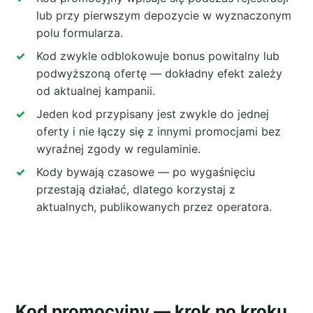
lub przy pierwszym depozycie w wyznaczonym
polu formularza.
Kod zwykle odblokowuje bonus powitalny lub
podwyższoną ofertę — dokładny efekt zależy
od aktualnej kampanii.
Jeden kod przypisany jest zwykle do jednej
oferty i nie łączy się z innymi promocjami bez
wyraźnej zgody w regulaminie.
Kody bywają czasowe — po wygaśnięciu
przestają działać, dlatego korzystaj z
aktualnych, publikowanych przez operatora.
Kod promocyjny — krok po kroku