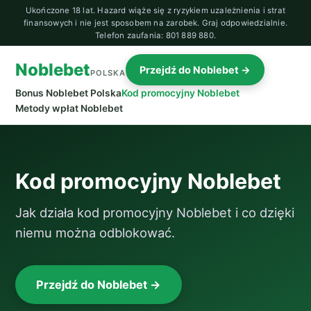
Ukończone 18 lat. Hazard wiąże się z ryzykiem uzależnienia i strat
finansowych i nie jest sposobem na zarobek. Graj odpowiedzialnie.
Telefon zaufania: 801 889 880.
Noblebet
Przejdź do Noblebet →
POLSKA
Bonus Noblebet Polska
Kod promocyjny Noblebet
Metody wpłat Noblebet
Kod promocyjny Noblebet
Jak działa kod promocyjny Noblebet i co dzięki
niemu można odblokować.
Przejdź do Noblebet →