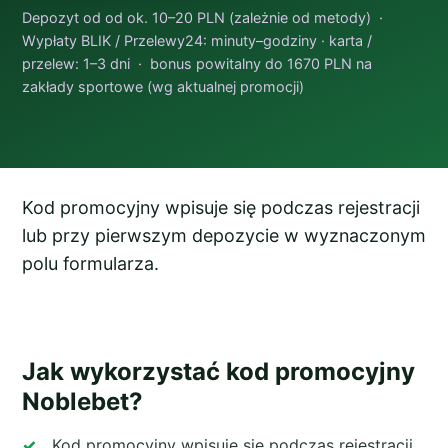
Depozyt od od ok. 10–20 PLN (zależnie od metody) ·
Wypłaty BLIK / Przelewy24: minuty–godziny · karta /
przelew: 1–3 dni · bonus powitalny do 1670 PLN na
zakłady sportowe (wg aktualnej promocji)
Kod promocyjny wpisuje się podczas rejestracji
lub przy pierwszym depozycie w wyznaczonym
polu formularza.
Jak wykorzystać kod promocyjny
Noblebet?
Kod promocyjny wpisuje się podczas rejestracji